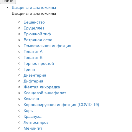
Вакцины и анатоксины
Вакцины и анатоксины
Бешенство
Бруцеллёз
Брюшной тиф
Ветряная оспа
Гемофильная инфекция
Гепатит А
Гепатит В
Герпес простой
Грипп
Дизентерия
Дифтерия
Жёлтая лихорадка
Клещевой энцефалит
Коклюш
Коронавирусная инфекция (COVID-19)
Корь
Краснуха
Лептоспироз
Менингит