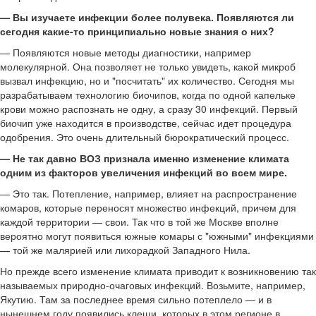
— Вы изучаете инфекции более полувека. Появляются ли
сегодня какие-то принципиально новые знания о них?
— Появляются новые методы диагностики, например
молекулярной. Она позволяет не только увидеть, какой микроб
вызвал инфекцию, но и "посчитать" их количество. Сегодня мы
разрабатываем технологию биочипов, когда по одной капельке
крови можно распознать не одну, а сразу 30 инфекций. Первый
биочип уже находится в производстве, сейчас идет процедура
одобрения. Это очень длительный бюрократический процесс.
— Не так давно ВОЗ признала именно изменение климата
одним из факторов увеличения инфекций во всем мире.
— Это так. Потепление, например, влияет на распространение
комаров, которые переносят множество инфекций, причем для
каждой территории — свои. Так что в той же Москве вполне
вероятно могут появиться южные комары с "южными" инфекциями
— той же малярией или лихорадкой Западного Нила.
Но прежде всего изменение климата приводит к возникновению так
называемых природно-очаговых инфекций. Возьмите, например,
Якутию. Там за последнее время сильно потеплело — и в
нынешнем году появились клещи, которых в этом регионе в