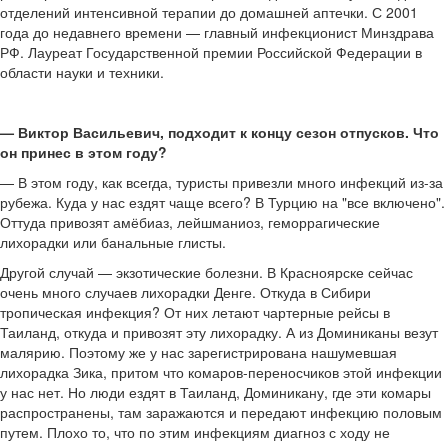
отделений интенсивной терапии до домашней аптечки. С 2001
года до недавнего времени — главный инфекционист Минздрава
РФ. Лауреат Государственной премии Российской Федерации в
области науки и техники.
— Виктор Васильевич, подходит к концу сезон отпусков. Что
он принес в этом году?
— В этом году, как всегда, туристы привезли много инфекций из-за
рубежа. Куда у нас ездят чаще всего? В Турцию на "все включено".
Оттуда привозят амёбиаз, лейшманиоз, геморрагические
лихорадки или банальные глисты.
Другой случай — экзотические болезни. В Красноярске сейчас
очень много случаев лихорадки Денге. Откуда в Сибири
тропическая инфекция? От них летают чартерные рейсы в
Таиланд, откуда и привозят эту лихорадку. А из Доминиканы везут
малярию. Поэтому же у нас зарегистрирована нашумевшая
лихорадка Зика, притом что комаров-переносчиков этой инфекции
у нас нет. Но люди ездят в Таиланд, Доминикану, где эти комары
распространены, там заражаются и передают инфекцию половым
путем. Плохо то, что по этим инфекциям диагноз с ходу не