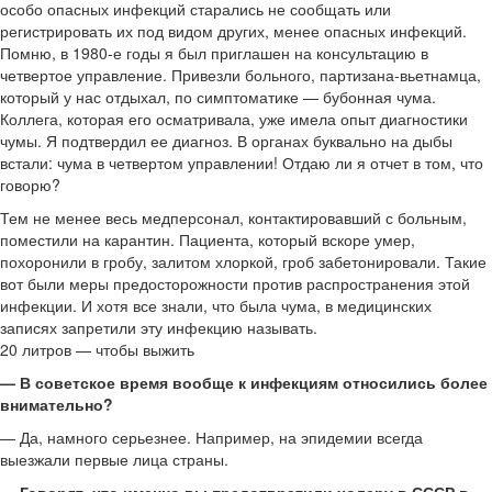
особо опасных инфекций старались не сообщать или
регистрировать их под видом других, менее опасных инфекций.
Помню, в 1980-е годы я был приглашен на консультацию в
четвертое управление. Привезли больного, партизана-вьетнамца,
который у нас отдыхал, по симптоматике — бубонная чума.
Коллега, которая его осматривала, уже имела опыт диагностики
чумы. Я подтвердил ее диагноз. В органах буквально на дыбы
встали: чума в четвертом управлении! Отдаю ли я отчет в том, что
говорю?
Тем не менее весь медперсонал, контактировавший с больным,
поместили на карантин. Пациента, который вскоре умер,
похоронили в гробу, залитом хлоркой, гроб забетонировали. Такие
вот были меры предосторожности против распространения этой
инфекции. И хотя все знали, что была чума, в медицинских
записях запретили эту инфекцию называть.
20 литров — чтобы выжить
— В советское время вообще к инфекциям относились более
внимательно?
— Да, намного серьезнее. Например, на эпидемии всегда
выезжали первые лица страны.
— Говорят, что именно вы предотвратили холеру в СССР в