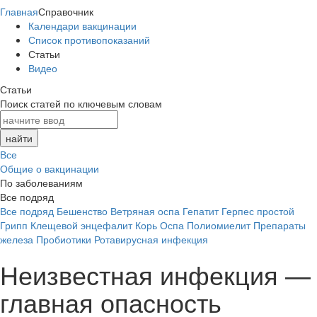
Главная
Справочник
Календари вакцинации
Список противопоказаний
Статьи
Видео
Статьи
Поиск статей по ключевым словам
Все
Общие о вакцинации
По заболеваниям
Все подряд
Все подряд
Бешенство
Ветряная оспа
Гепатит
Герпес простой
Грипп
Клещевой энцефалит
Корь
Оспа
Полиомиелит
Препараты
железа
Пробиотики
Ротавирусная инфекция
Неизвестная инфекция —
главная опасность