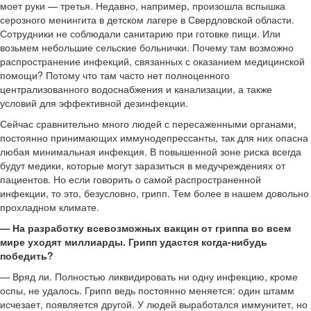
моет руки — третья. Недавно, например, произошла вспышка
серозного менингита в детском лагере в Свердловской области.
Сотрудники не соблюдали санитарию при готовке пищи. Или
возьмем небольшие сельские больнички. Почему там возможно
распространение инфекций, связанных с оказанием медицинской
помощи? Потому что там часто нет полноценного
централизованного водоснабжения и канализации, а также
условий для эффективной дезинфекции.
Сейчас сравнительно много людей с пересаженными органами,
постоянно принимающих иммунодепрессанты, так для них опасна
любая минимальная инфекция. В повышенной зоне риска всегда
будут медики, которые могут заразиться в медучреждениях от
пациентов. Но если говорить о самой распространенной
инфекции, то это, безусловно, грипп. Тем более в нашем довольно
прохладном климате.
— На разработку всевозможных вакцин от гриппа во всем
мире уходят миллиарды. Грипп удастся когда-нибудь
победить?
— Вряд ли. Полностью ликвидировать ни одну инфекцию, кроме
оспы, не удалось. Грипп ведь постоянно меняется: один штамм
исчезает, появляется другой. У людей выработался иммунитет, но