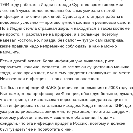
1994 году работал в Индии в городе Сурат во время эпидемии
легочной чумы. Более половины больных умирали от этой
инфекции в течение трех дней. Существует стандарт работы в
подобных условиях — противочумной костюм и резиновые сапоги.
Но в Индии стояла страшная жара, и находиться в таком костюме
не просто. Я работал не на природе, а в больнице, поэтому
надевал костюм, но, правда, без сапог — тут уж сам смотришь,
какие правила надо непременно соблюдать, а какие можно
нарушить.
Есть и другой аспект. Когда инфекция уже выявлена, риск
заразиться, конечно, остается, но все же он существенно меньше
тогда, когда врач знает, с чем ему предстоит столкнуться на месте.
Неизвестная инфекция — наша главная опасность.
Так было с инфекцией SARS (атипичная пневмония) в 2003 году во
Вьетнаме, когда профессор из Франции, обследуя больных, думал,
что это грипп, не использовал персональные средства защиты и
был инфицирован с летальным исходом. Когда я посетил КНР, где
уже регистрировалась эпидемия, то уже знал, что это за синдром,
поэтому работал в полном защитном облачении. Тогда мы
ожидали, что эта инфекция придет в Россию, поэтому я должен
был "увидеть" ее и поработать с ней.