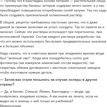
— Потому что в Бангладеш основа питания — растительная пища,
по преимуществу бананы, которые содержат много калия, а у нас
преобладает повышенное потребление солей натрия. Так что надо
было создавать оригинальный полиионный раствор.
В общем, рецепты требовались настолько срочно, что я даже
домой за своими записями не успел съездить. Так по памяти их и
записал. Сейчас эти растворы используют при перитонитах, при
интенсивной терапии. Состав каждого раствора разработан так,
что его можно использовать без всяких предварительных анализов
и в больших объемах.
Надо сказать, что в советское время при эпидемиях врачам везде
был "зеленый свет". Когда мне понадобилось сопло для
фотометра (им измеряли химический состав жидкости), так
секретарь обкома договорился с местным стекольным заводом,
чтобы изготовили нужную деталь.
— Затем вас стали посылать на случаи холеры в другие
страны?
— Да, в Кению, Сомали, Йемен, Бангладеш — везде, где
появлялись эпидемии холеры. А как иначе ее лечить, если не
видел ее и знаешь о ней только из учебников?
Микрососеди