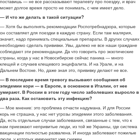
поставишь — не все рассказывают терапевту про поездку, и врач
может долгое время просто не понимать, с чем имеет дело.
— И что же делать в такой ситуации?
— Хотя бы выполнять рекомендации Роспотребнадзора, которые
он составляет для поездки в каждую страну. Если там малярия,
значит, надо принимать специальные препараты. В других случаях
необходимо сделать прививки. Увы, далеко не все наши граждане
соблюдают эти рекомендации. Да что говорить про экзотические
страны, когда у нас в Новосибирске сейчас паника — много
клещей и случаев клещевого энцефалита. И на Урале, и на
Дальнем Востоке. Но, даже зная это, прививку делают не все.
— В последнее время тревогу вызывают сообщения об
эпидемии кори — в Европе, в основном в Италии, от нее
умирают. В России в этом году число заболевших выросло в
два раза. Как остановить эту инфекцию?
— Мое мнение: это проблема отчасти надумана. И для России
корь не страшна, у нас нет угрозы эпидемии этого заболевания.
Да, есть отдельные случаи заболевания, связанные с тем, что к
нам приезжают непривитые люди, из той же Украины, где система
вакцинации полностью развалена. И иногда заболевают пожилые
люди, у которых иммунитет уже снижен.