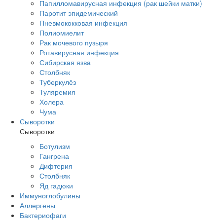
Папилломавирусная инфекция (рак шейки матки)
Паротит эпидемический
Пневмококковая инфекция
Полиомиелит
Рак мочевого пузыря
Ротавирусная инфекция
Сибирская язва
Столбняк
Туберкулёз
Туляремия
Холера
Чума
Сыворотки
Сыворотки
Ботулизм
Гангрена
Дифтерия
Столбняк
Яд гадюки
Иммуноглобулины
Аллергены
Бактериофаги