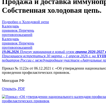
Продажа и доставка иммунопр
Собственная холодовая цепь.
Подробно о Холодовой цепи
Календарь
прививок
Перечень
противопоказаний
Календарь
прививок
Перечень
противопоказаний
19.06.2026
Почему вакцинация в новый сезон
гриппа 2026-2027
Приглашаем встретиться 30 марта – 1 апреля 2026 г. на
XVII
педиатров России с международным участием «Актуальные 
Приказ № 1122н от 06.12.2021 г. «Об утверждении националь
проведения профилактических прививок.
Минздрав РФ
Открыть, PDF