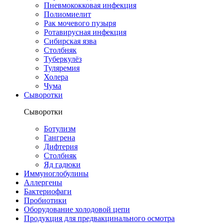
Пневмококковая инфекция
Полиомиелит
Рак мочевого пузыря
Ротавирусная инфекция
Сибирская язва
Столбняк
Туберкулёз
Туляремия
Холера
Чума
Сыворотки
Сыворотки
Ботулизм
Гангрена
Дифтерия
Столбняк
Яд гадюки
Иммуноглобулины
Аллергены
Бактериофаги
Пробиотики
Оборудование холодовой цепи
Продукция для предвакцинального осмотра