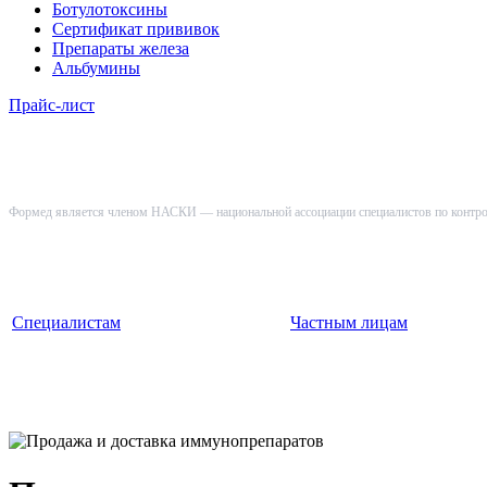
Ботулотоксины
Сертификат прививок
Препараты железа
Альбумины
Прайс-лист
Формед является членом НАСКИ — национальной ассоциации специалистов по контр
Специалистам
Частным лицам