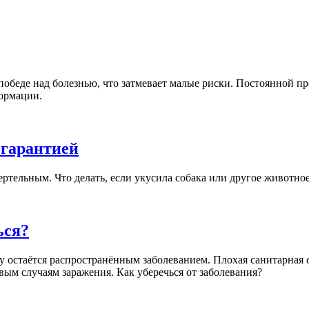
обеде над болезнью, что затмевает малые риски. Постоянной п
ормации.
 гарантией
ртельным. Что делать, если укусила собака или другое животное
ься?
у остаётся распространённым заболеванием. Плохая санитарная 
вым случаям заражения. Как уберечься от заболевания?