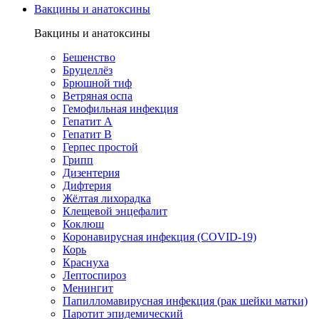
Вакцины и анатоксины
Вакцины и анатоксины
Бешенство
Бруцеллёз
Брюшной тиф
Ветряная оспа
Гемофильная инфекция
Гепатит А
Гепатит В
Герпес простой
Грипп
Дизентерия
Дифтерия
Жёлтая лихорадка
Клещевой энцефалит
Коклюш
Коронавирусная инфекция (COVID-19)
Корь
Краснуха
Лептоспироз
Менингит
Папилломавирусная инфекция (рак шейки матки)
Паротит эпидемический