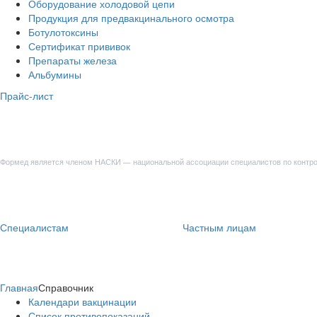
Оборудование холодовой цепи
Продукция для предвакцинального осмотра
Ботулотоксины
Сертификат прививок
Препараты железа
Альбумины
Прайс-лист
Формед является членом НАСКИ — национальной ассоциации специалистов по контр
Специалистам
Частным лицам
Главная
Справочник
Календари вакцинации
Список противопоказаний