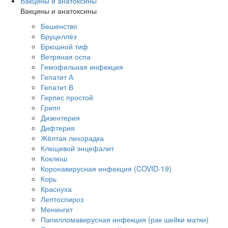
Вакцины и анатоксины
Вакцины и анатоксины
Бешенство
Бруцеллёз
Брюшной тиф
Ветряная оспа
Гемофильная инфекция
Гепатит А
Гепатит В
Герпес простой
Грипп
Дизентерия
Дифтерия
Жёлтая лихорадка
Клещевой энцефалит
Коклюш
Коронавирусная инфекция (COVID-19)
Корь
Краснуха
Лептоспироз
Менингит
Папилломавирусная инфекция (рак шейки матки)