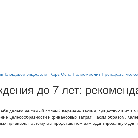
пп
Клещевой энцефалит
Корь
Оспа
Полиомиелит
Препараты желез
ждения до 7 лет: рекоменд
ебя далеко не самый полный перечень вакцин, существующих в ми
ение целесообразности и финансовых затрат. Таким образом, Кал
ьных прививок, поэтому мы представляем вам адаптированную для 