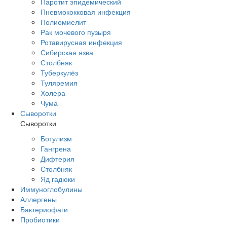
Паротит эпидемический
Пневмококковая инфекция
Полиомиелит
Рак мочевого пузыря
Ротавирусная инфекция
Сибирская язва
Столбняк
Туберкулёз
Туляремия
Холера
Чума
Сыворотки
Сыворотки
Ботулизм
Гангрена
Дифтерия
Столбняк
Яд гадюки
Иммуноглобулины
Аллергены
Бактериофаги
Пробиотики