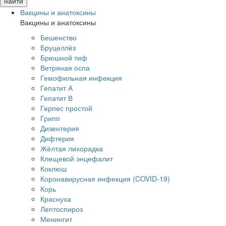
Вакцины и анатоксины
Вакцины и анатоксины
Бешенство
Бруцеллёз
Брюшной тиф
Ветряная оспа
Гемофильная инфекция
Гепатит А
Гепатит В
Герпес простой
Грипп
Дизентерия
Дифтерия
Жёлтая лихорадка
Клещевой энцефалит
Коклюш
Коронавирусная инфекция (COVID-19)
Корь
Краснуха
Лептоспироз
Менингит