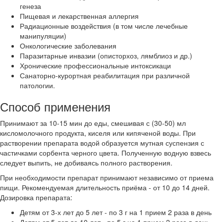
генеза
Пищевая и лекарственная аллергия
Радиационные воздействия (в том числе лечебные
манипуляции)
Онкологические заболевания
Паразитарные инвазии (описторхоз, лямблиоз и др.)
Хронические профессиональные интоксикаци
Санаторно-курортная реабилитация при различной
патологии.
Способ применения
Принимают за 10-15 мин до еды, смешивая с (30-50) мл
кисломолочного продукта, киселя или кипяченой воды. При
растворении препарата водой образуется мутная суспензия с
частичками сорбента черного цвета. Полученную водную взвесь
следует выпить, не добиваясь полного растворения.
При необходимости препарат принимают независимо от приема
пищи. Рекомендуемая длительность приёма - от 10 до 14 дней.
Дозировка препарата:
Детям от 3-х лет до 5 лет - по 3 г на 1 прием 2 раза в день
Детям от 5 лет до 10 лет - по 5 г на 1 прием 2 раза в день