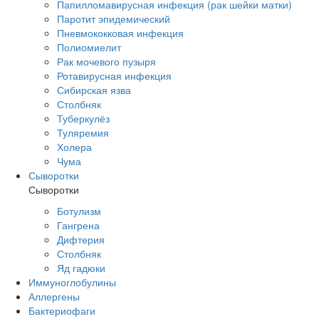
Папилломавирусная инфекция (рак шейки матки)
Паротит эпидемический
Пневмококковая инфекция
Полиомиелит
Рак мочевого пузыря
Ротавирусная инфекция
Сибирская язва
Столбняк
Туберкулёз
Туляремия
Холера
Чума
Сыворотки
Сыворотки
Ботулизм
Гангрена
Дифтерия
Столбняк
Яд гадюки
Иммуноглобулины
Аллергены
Бактериофаги