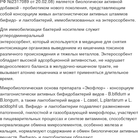
РФ №2317089 от 20.02.08) является биологически активной
добавкой - пробиотиком нового поколения, представляющим
собой консорциум живых антагонистически активных штаммов
бифидо- и лактобактерий, иммобилизованных на энтеросорбенте.
Для иммобилизации бактерий носителем служит
углеродминеральный
энтеросорбент, который используется в медицине для снятия
интоксикации организма выведением из кишечника токсинов
различного происхождения и тяжелых металлов. Энтеросорбент
обладает высокой адсорбционной активностью, не нарушает
водносолевого баланса в желудочно-кишечном тракте, не
вызывает атонию кишечника и может применяться длительное
время.
Микробиологическая основа препарата «Экофлор» - консорциум
антагонистически активных бифидобактерий видов - B.bifidum и
B.longum, а также лактобактерий видов - L.casei, L.plantarum и L.
acidophil us. Вифидо- и лактобактерии подавляют размножение
патогенной, гнилостной и газообразующей микрофлоры, участвуют
в пищеварительных процессах и синтезе витаминов, способствуют
нормализации обмена микроэлементов, особенно железа и
кальция, нормализуют содержание и обмен биологически активных
веществ. Вифидо- и лактобактерии обладают