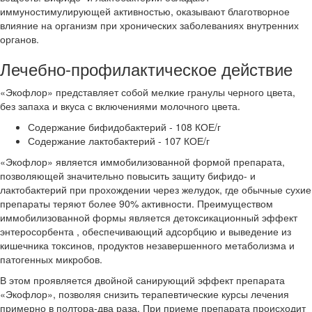
иммуностимулирующей активностью, оказывают благотворное
влияние на организм при хронических заболеваниях внутренних
органов.
Лечебно-профилактическое действие
«Экофлор» представляет собой мелкие гранулы черного цвета,
без запаха и вкуса с включениями молочного цвета.
Содержание бифидобактерий - 108 КОЕ/г
Содержание лактобактерий - 107 КОЕ/г
«Экофлор» является иммобилизованной формой препарата,
позволяющей значительно повысить защиту бифидо- и
лактобактерий при прохождении через желудок, где обычные сухие
препараты теряют более 90% активности. Преимуществом
иммобилизованной формы является детоксикационный эффект
энтеросорбента , обеспечивающий адсорбцию и выведение из
кишечника токсинов, продуктов незавершенного метаболизма и
патогенных микробов.
В этом проявляется двойной санирующий эффект препарата
«Экофлор», позволяя снизить терапевтические курсы лечения
примерно в полтора-два раза. При приеме препарата происходит