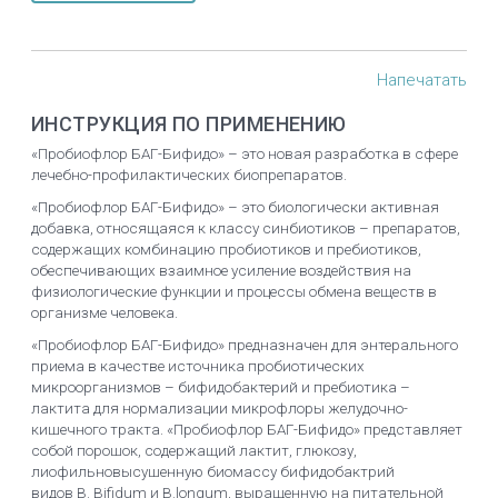
Напечатать
ИНСТРУКЦИЯ ПО ПРИМЕНЕНИЮ
«Пробиофлор БАГ-Бифидо» – это новая разработка в сфере
лечебно-профилактических биопрепаратов.
«Пробиофлор БАГ-Бифидо» – это биологически активная
добавка, относящаяся к классу синбиотиков – препаратов,
содержащих комбинацию пробиотиков и пребиотиков,
обеспечивающих взаимное усиление воздействия на
физиологические функции и процессы обмена веществ в
организме человека.
«Пробиофлор БАГ-Бифидо» предназначен для энтерального
приема в качестве источника пробиотических
микроорганизмов – бифидобактерий и пребиотика –
лактита для нормализации микрофлоры желудочно-
кишечного тракта. «Пробиофлор БАГ-Бифидо» представляет
собой порошок, содержащий лактит, глюкозу,
лиофильновысушенную биомассу бифидобактрий
видов В. Bifidum и B.longum, выращенную на питательной