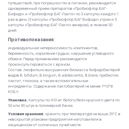
путешествий, при погрешностях в питании, рекомендуется
одновременный прием препаратов «Пробиофлор БАГ-
Бифидо» и «Пробио­флор БАГ-Лакто» по 3 капсулы каждого 1
раз в день (3 капсулы «Пробиофлор БАГ-Бифидо» утром и 3
капсулы «Пробиофлор БАГ-Лакто» вечером), в течение 30
дней.
Противопоказания:
индивидуальная непереносимость компонентов,
беременность, кормление грудью, нарушение углеводного
обмена. Перед применением рекомендуется
проконсультироваться с врачом.
Состав: лиофильно высушенная биомасса бифидобактерий
видов B. bifidum, B.longum, B.adolescentis, B.breve, пребиотик
лактит, глюкоза, а также вспомогательные
ингредиенты. Содержание лактобактерий не менее 1*10^8
КОЕ/г.
Упаковка.
Капсулы по 410 мг белого/бело-красного цвета по
50 или 90 штук в полимерной банке.
Условия хранения:
хранить при температуре не выше 25°С в
невскрытой упаковке предприятия-изготовителя в
защищенном от солнечных лучей месте.