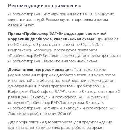
Рекомендации по применению
«Пробиофлор БАГ-Бифидо» принимают за 10-15 минут до
еды, запивая водой. Рекомендуется взрослым и детям
старше 14 лет.
Прием «Пробиофлор БАГ-Бифидо» для системной
коррекции дисбиозов, классическая схема:
Принимают
по 1-2 капсулы 3 раза в день, в течение 30 дней. Для
комплексной коррекции, после курса препарата
«Пробиофлор БАГ-Бифидо», рекомендуется прием препарата
«Пробиофлор БАГ-Лакто» по аналогичной схеме.
Дополнительные рекомендации:
При тяжелых или
несанированных формах дисбактериозов, а так же после
интенсивной антибактериальной терапии рекомендуется
одновременный прием препа­ратов «Пробиофлор БАГ-
Бифидо» и «Пробиофлор БАГ-Лакто» по 3 капсулы каждого 2
раза в день (3 капсулы «Пробиофлор БАГ-Бифидо» и 3
капсулы «Пробиофлор БАГ-Лакто» утром, 3 капсулы
«Пробиофлор БАГ-Бифидо» и 3 капсулы «Пробиофлор БАГ-
Лакто» вечером), в течение 30 дней.
Для профилактики дисбактериоза, для предупреждения
функциональных кишечных расстройств во время