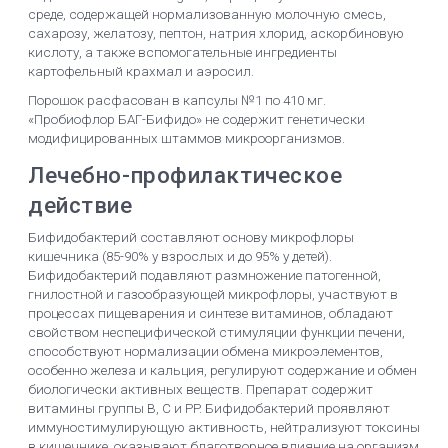
среде, содержащей нормализованную молочную смесь,
сахарозу, желатозу, пептон, натрия хлорид, аскорбиновую
кислоту, а также вспомогательные ингредиенты
картофельный крахмал и аэросил.
Порошок расфасован в капсулы №1 по 410 мг.
«Пробиофлор БАГ-Бифидо» не содержит генетически
модифицированных штаммов микроорганизмов.
Лечебно-профилактическое
действие
Бифидобактерий составляют основу микрофлоры
кишечника (85-90% у взрослых и до 95% у детей).
Бифидобактерий подавляют размножение патогенной,
гнилостной и газообразующей микрофлоры, участвуют в
процессах пищеварения и синтезе витаминов, обладают
свойством неспецифической стимуляции функции печени,
способствуют нормализации обмена микроэлементов,
особенно железа и кальция, регулируют содержание и обмен
биологически активных веществ. Препарат содержит
витамины группы В, С и PP. Бифидобактерий проявляют
иммуностимулирующую активность, нейтрализуют токсины
в кишечнике, оказывают благотворное влияние на организм