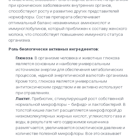
при хронических заболеваниях внутренних органов,
способствуют росту и развитию других представителей
нормофлоры. Состав препарата обеспечивает
оптимальный баланс незаменимых аминокислот и
иммуноглобулинов, который приближен к составу женского
молока, что способствует повышению иммунного статуса
организма.
Роль биологически активных ингредиентов:
Глюкоза
. В организме человека и животных глюкоза
является основным и наиболее универсальным
источником энер­гии для обеспечения метаболических
процессов, «единой энергетической валютой» организма.
Кроме того, глюкоза является универсальным
антитоксическим средством и ее активно используют
при отравлениях.
Лактит.
Пребиотик, стимулирующий рост собственной
нормальной микрофлоры – бифидо- и лактобактерий. В
толстой кишке лактит расщепляется микрофлорой до
низкомолекулярных жирных кислот, углекислого газа и
воды, в результате чего содержимое кишечника
размягчается, увеличивается осмотическое давление и
количестве полезной микрофлоры. Все это оказывает