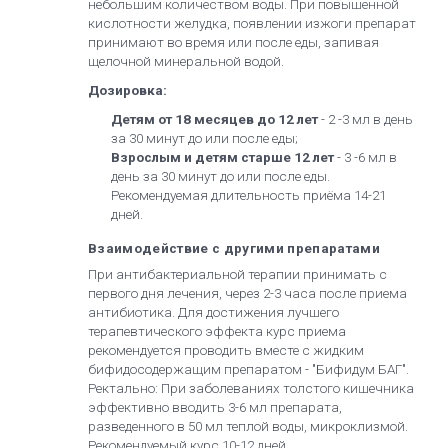
небольшим количеством воды. При повышенной
кислотности желудка, появлении изжоги препарат
принимают во время или после еды, запивая
щелочной минеральной водой.
Дозировка:
Детям от 18 месяцев до 12 лет
- 2 -3 мл в день
за 30 минут до или после еды;
Взрослым и детям старше 12 лет
- 3 -6 мл в
день за 30 минут до или после еды.
Рекомендуемая длительность приёма 14-21
дней.
Взаимодействие с другими препаратами
При антибактериальной терапии принимать с
первого дня лечения, через 2-3 часа после приема
антибиотика. Для достижения лучшего
терапевтического эффекта курс приема
рекомендуется проводить вместе с жидким
бифидосодержащим препаратом - "Бифидум БАГ".
Ректально: При заболеваниях толстого кишечника
эффективно вводить 3-6 мл препарата,
разведенного в 50 мл теплой воды, микроклизмой.
Рекомендуемый курс 10-12 дней.