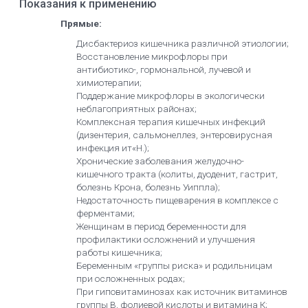
Показания к применению
Прямые:
Дисбактериоз кишечника различной этиологии;
Восстановление микрофлоры при
антибиотико-, гормональной, лучевой и
химиотерапии;
Поддержание микрофлоры в экологически
неблагоприятных районах;
Комплексная терапия кишечных инфекций
(дизентерия, сальмонеллез, энтеровирусная
инфекция ит«Н.);
Хронические заболевания желудочно-
кишечного тракта (колиты, дуоденит, гастрит,
болезнь Крона, болезнь Уиппла);
Недостаточность пищеварения в комплексе с
ферментами;
Женщинам в период беременности для
профилактики осложнений и улучшения
работы кишечника;
Беременным «группы риска» и родильницам
при осложненных родах;
При гиповитаминозах как источник витаминов
группы В, фолиевой кислоты и витамина К;