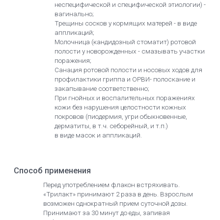
неспецифической и специфической этиологии) -
вагинально;
Трещины сосков у кормящих матерей - в виде
аппликаций;
Молочница (кандидозный стоматит) ротовой
полости у новорожденных - смазывать участки
поражения;
Санация ротовой полости и носовых ходов для
профилактики гриппа и ОРВИ- полоскание и
закапывание соответственно;
При гнойных и воспалительных поражениях
кожи без нарушения целостности кожных
покровов (пиодермия, угри обыкновенные,
дерматиты, в т.ч. себорейный, и т.п.)
в виде масок и аппликаций.
Способ применения
Перед употреблением флакон встряхивать.
«Трилакт» принимают 2 раза в день. Взрослым
возможен однократный прием суточной дозы.
Принимают за 30 минут до еды, запивая