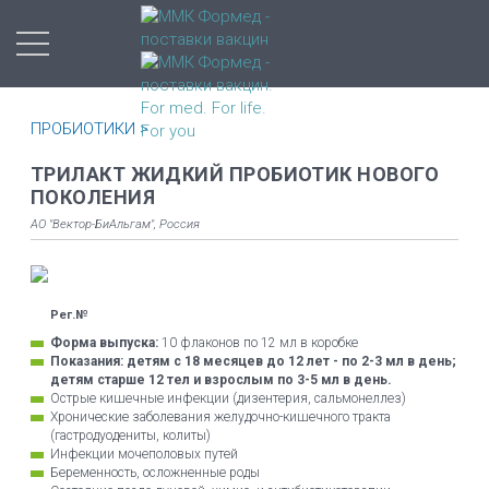
ПРОБИОТИКИ >
ТРИЛАКТ ЖИДКИЙ ПРОБИОТИК НОВОГО
ПОКОЛЕНИЯ
АО "Вектор-БиАльгам", Россия
Рег.№
Форма выпуска:
10 флаконов по 12 мл в коробке
Показания: детям с 18 месяцев до 12 лет - по 2-3 мл в день;
детям старше 12 тел и взрослым по 3-5 мл в день.
Острые кишечные инфекции (дизентерия, сальмонеллез)
Хронические заболевания желудочно-кишечного тракта
(гастродуодениты, колиты)
Инфекции мочеполовых путей
Беременность, осложненные роды