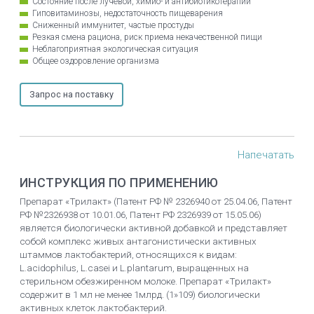
Состояние после лучевой, химио- и антибиотикотерапии
Гиповитаминозы, недостаточность пищеварения
Сниженный иммунитет, частые простуды
Резкая смена рациона, риск приема некачественной пищи
Неблагоприятная экологическая ситуация
Общее оздоровление организма
Запрос на поставку
Напечатать
ИНСТРУКЦИЯ ПО ПРИМЕНЕНИЮ
Препарат «Трилакт» (Патент РФ № 2326940 от 25.04.06, Патент
РФ №2326938 от 10.01.06, Патент РФ 2326939 от 15.05.06)
является биологически активной добавкой и представляет
собой комплекс живых антагонистически активных
штаммов лактобактерий, относящихся к видам:
L.acidophilus, L.casei и L.plantarum, выращенных на
стерильном обезжиренном молоке. Препарат «Трилакт»
содержит в 1 мл не менее 1млрд. (1»109) биологически
активных клеток лактобактерий.