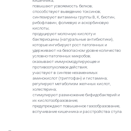
кишечника;
повышают усвояемость белков;
способствуют выведению токсинов;
синтезируют витамины группы В, К, биотин,
рибофлавин, фолиевую и аскорбиновую
кислоты;
продуцируют молочную кислоту и
бактериоцины (натуральные антибиотики),
которые ингибируют рост патогенных и
удерживают на безопасном уровне количество
условно-патогенных микробов;
оказывают иммуномодулирующее и
противоопухолевое действия;
участвуют в синтезе незаменимых
аминокислот (триптофан) и гистамина;
регулируют метаболизм желчных кислот,
холестерина;
стимулируют размножение бифидобактерий и
их кислотообразование;
предупреждают повышенное газообразование,
вспучивание кишечника и расстройства стула.