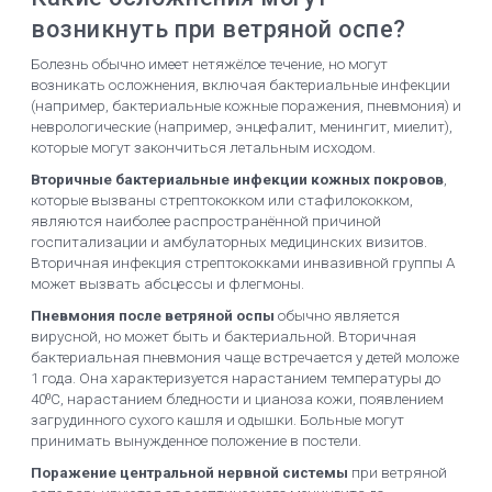
возникнуть при ветряной оспе?
Болезнь обычно имеет нетяжёлое течение, но могут
возникать осложнения, включая бактериальные инфекции
(например, бактериальные кожные поражения, пневмония) и
неврологические (например, энцефалит, менингит, миелит),
которые могут закончиться летальным исходом.
Вторичные бактериальные инфекции кожных покровов
,
которые вызваны стрептококком или стафилококком,
являются наиболее распространённой причиной
госпитализации и амбулаторных медицинских визитов.
Вторичная инфекция стрептококками инвазивной группы А
может вызвать абсцессы и флегмоны.
Пневмония после ветряной оспы
обычно является
вирусной, но может быть и бактериальной. Вторичная
бактериальная пневмония чаще встречается у детей моложе
1 года. Она характеризуется нарастанием температуры до
40⁰С, нарастанием бледности и цианоза кожи, появлением
загрудинного сухого кашля и одышки. Больные могут
принимать вынужденное положение в постели.
Поражение центральной нервной системы
при ветряной