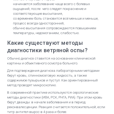
начинается заболевание чаще всего с болевых
ощущений, после чего следует покраснение и
соответствующие высыпания,
со временем боль становится всё меньше и меньше,
процесс всегда односторонний,
обычно высыпания сопровождаются повышением
температуры, недомоганием, слабостью.
Какие существуют методы
диагностики ветряной оспы?
Обычно диагноз ставится на основании клинической
картины и объективного осмотра больного.
Для подтверждения диагноза лабораторными методами
берут кровь, спинномозговую жидкость, а также
содержимое пузырьков и пустул. Как ориентированный
метод проводят микроскопию.
В современной практике используются серологические
методы диагностики (ИФА, РСК, РНГА, РИА). При этом кровь
берут дважды: в начале заболевания и в период
реконвалесценции. Реакция считается положительной, если
титр антител вырос в 4 раза и более.