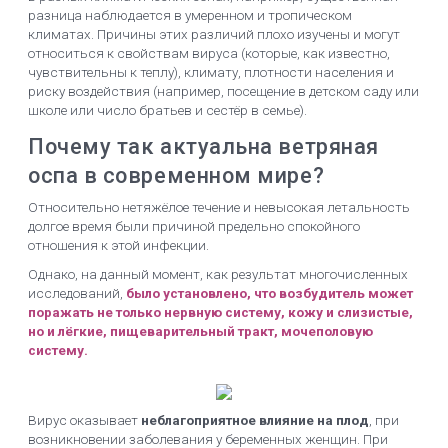
разница наблюдается в умеренном и тропическом
климатах. Причины этих различий плохо изучены и могут
относиться к свойствам вируса (которые, как известно,
чувствительны к теплу), климату, плотности населения и
риску воздействия (например, посещение в детском саду или
школе или число братьев и сестёр в семье).
Почему так актуальна ветряная
оспа в современном мире?
Относительно нетяжёлое течение и невысокая летальность
долгое время были причиной предельно спокойного
отношения к этой инфекции.
Однако, на данный момент, как результат многочисленных
исследований,
было установлено, что возбудитель может
поражать не только нервную систему, кожу и слизистые,
но и лёгкие, пищеварительный тракт, мочеполовую
систему.
Вирус оказывает
неблагоприятное влияние на плод
, при
возникновении заболевания у беременных женщин. При