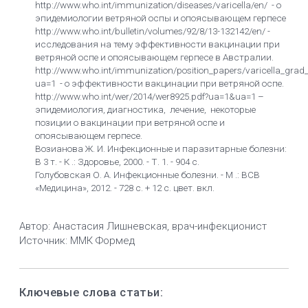
http://www.who.int/immunization/diseases/varicella/en/ - о
эпидемиологии ветряной оспы и опоясывающем герпесе
http://www.who.int/bulletin/volumes/92/8/13-132142/en/ -
исследования на тему эффективности вакцинации при
ветряной оспе и опоясывающем герпесе в Австралии.
http://www.who.int/immunization/position_papers/varicella_grad_
ua=1 - о эффективности вакцинации при ветряной оспе.
http://www.who.int/wer/2014/wer8925.pdf?ua=1&ua=1 –
эпидемиология, диагностика, лечение, некоторые
позиции о вакцинации при ветряной оспе и
опоясывающем герпесе.
Возианова Ж. И. Инфекционные и паразитарные болезни:
В 3 т. - К .: Здоровье, 2000. - Т. 1. - 904 с.
Голубовская О. А. Инфекционные болезни. - М .: ВСВ
«Медицина», 2012. - 728 с. + 12 с. цвет. вкл.
Автор: Анастасия Лишневская, врач-инфекционист
Источник: ММК Формед
Ключевые слова статьи: