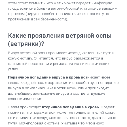
этом стоит помнить, что мать может передать инфекцию
плоду, если она больна ветряной оспой или опоясывающим
герпесом (вирус способен проникать через плаценту на
протяжении всей беременности).
Какие проявления ветряной оспы
(ветрянки)?
Вирус ветряной оспы проникает через дыхательные пути и
конъюнктиву. Считается, что вирус размножается в
слизистой носоглотки и региональных лимфатических
узлах.
Первичное попадание вируса в кровь
возникает через
несколько дней после заражения и способствует попаданию
вируса в эпителиальные клетки кожи, где и происходит
дальнейшее размножение вируса и соответствующие
кожные изменения.
Затем происходит
вторичное попадание в кровь
. Следует
помнить, что поражаться может не только эпителий кожи,
но и слизистые желудочно-кишечного тракта, дыхательных
путей, мочеполовая система. Учитывая то, что вирус