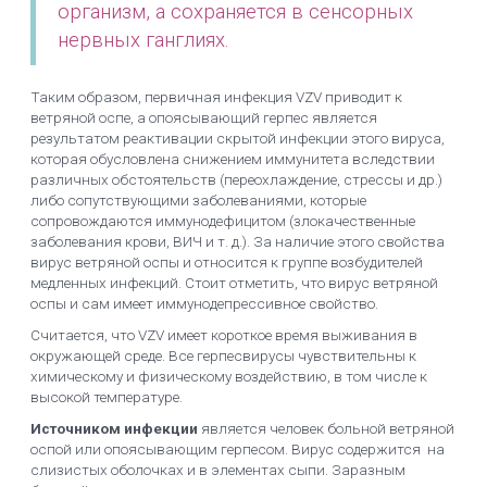
организм, а сохраняется в сенсорных
нервных ганглиях.
Таким образом, первичная инфекция VZV приводит к
ветряной оспе, а опоясывающий герпес является
результатом реактивации скрытой инфекции этого вируса,
которая обусловлена снижением иммунитета вследствии
различных обстоятельств (переохлаждение, стрессы и др.)
либо сопутствующими заболеваниями, которые
сопровождаются иммунодефицитом (злокачественные
заболевания крови, ВИЧ и т. д.). За наличие этого свойства
вирус ветряной оспы и относится к группе возбудителей
медленных инфекций. Стоит отметить, что вирус ветряной
оспы и сам имеет иммунодепрессивное свойство.
Считается, что VZV имеет короткое время выживания в
окружающей среде. Все герпесвирусы чувствительны к
химическому и физическому воздействию, в том числе к
высокой температуре.
Источником инфекции
является человек больной ветряной
оспой или опоясывающим герпесом. Вирус содержится на
слизистых оболочках и в элементах сыпи. Заразным