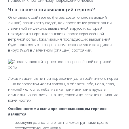
привести к постоянному повреждению нервов.
Что такое опоясывающий герпес?
Опоясывающий герпес (herpes zoster, опоясывающий
лишай) возникает у людей, как проявление реактивации
латентной инфекции, вызванной вирусом, который
находился в нервных ганглиях, после перенесённой
ветряной оспы. Локализация последующих высыпаний
будет зависеть от того, в каком нервном узле находился
вирус (VZV) в латентном (спящем) состоянии.
Локализация сыпи при поражении узла тройничного нерва
– на волосистой части головы, в области лба, носа, глаз,
нижней челюсти, нёба, языка; при наличии вируса в
спинальных ганлиях - на шее, туловище, верхних и нижних
конечностях.
Особенностями сыпи при опоясывающем герпесе
являются:
везикулы располагаются на коже группами вдоль
соответствующего нерва,