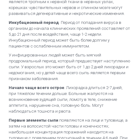
является тропным к нервной ткани в нервных узлах,
корешках чувствительных нервов и спинном мозге могут
развиваться дегенеративные и некротические изменения.
Инкубационный период
. Период от попадания вируса в
организм до начала клинических проявлений составляет от
5 до 21 дня после воздействия, чаще 1-2 недели.
Инкубационный период может быть более долгим у
пациентов с ослабленным иммунитетом.
У инфицированных людей может быть мягкий
продромальный период, который предшествует наступлению
сыпи. У взрослых это может быть от 1 до 2 дней лихорадки и
недомогания, но у детей чаще всего сыпь является первым
признаком заболевания.
Начало чаще всего острое
. Лихорадка длиться 2-7 дней,
при тяжёлом течении дольше. Больные жалуются на
возникновение зудящей сыпи, ломоту в теле, снижение
аппетита, нарушение сна, головную боль. Могут
наблюдаться тошнота и рвота.
Первые элементы сыпи
появляются на лице и туловище, а
затем на волосистой части головы и конечностях;
наибольшая концентрация поражений находится на
туловище с появлением подсыпаний в течении 4-6 дней. При