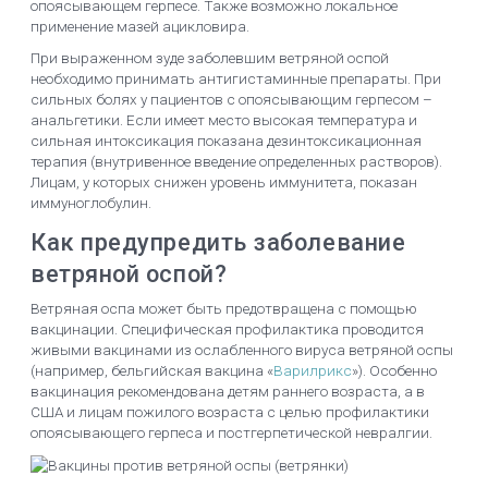
опоясывающем герпесе. Также возможно локальное
применение мазей ацикловира.
При выраженном зуде заболевшим ветряной оспой
необходимо принимать антигистаминные препараты. При
сильных болях у пациентов с опоясывающим герпесом –
анальгетики. Если имеет место высокая температура и
сильная интоксикация показана дезинтоксикационная
терапия (внутривенное введение определенных растворов).
Лицам, у которых снижен уровень иммунитета, показан
иммуноглобулин.
Как предупредить заболевание
ветряной оспой?
Ветряная оспа может быть предотвращена с помощью
вакцинации. Специфическая профилактика проводится
живыми вакцинами из ослабленного вируса ветряной оспы
(например, бельгийская вакцина «
Варилрикс
»). Особенно
вакцинация рекомендована детям раннего возраста, а в
США и лицам пожилого возраста с целью профилактики
опоясывающего герпеса и постгерпетической невралгии.