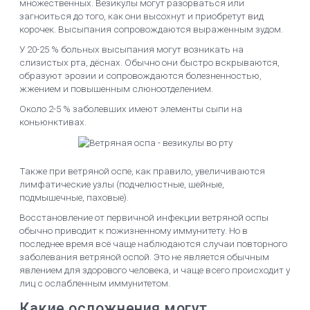
множественных. Везикулы могут разорваться или
загноиться до того, как они высохнут и приобретут вид
корочек. Высыпания сопровождаются выраженным зудом.
У 20-25 % больных высыпания могут возникать на
слизистых рта, дёснах. Обычно они быстро вскрываются,
образуют эрозии и сопровождаются болезненностью,
жжением и повышенным слюноотделением.
Около 2-5 % заболевших имеют элементы сыпи на
коньюнктивах.
Также при ветряной оспе, как правило, увеличиваются
лимфатические узлы (подчелюстные, шейные,
подмышечные, паховые).
Восстановление от первичной инфекции ветряной оспы
обычно приводит к пожизненному иммунитету. Но в
последнее время всё чаще наблюдаются случаи повторного
заболевания ветряной оспой. Это не является обычным
явлением для здорового человека, и чаще всего происходит у
лиц с ослабленным иммунитетом.
Какие осложнения могут